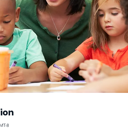
ion
GMT-8