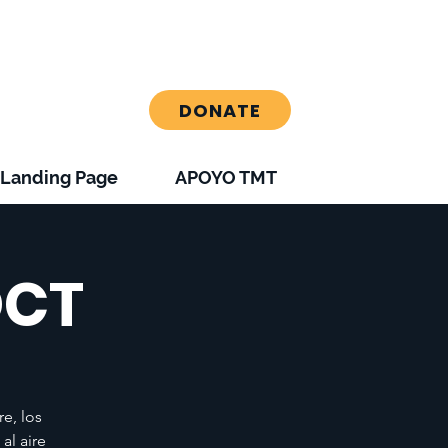
DONATE
Landing Page
APOYO TMT
OCT
e, los
al aire