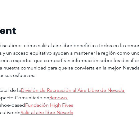
vent
iscutimos cómo salir al aire libre beneficia a todos en la comu
a y un acceso equitativo ayudan a mantener la región como uno
ocerá a expertos que compartirán información sobre los desafí
 nuestra comunidad para que se convierta en la mejor. Nevada
ar sus esfuerzos. 
tatal de la
División de Recreación al Aire Libre de Nevada 
Impacto Comunitario en
Renown 
Tahoe-based
Fundación High Fives 
ecutivo de
Salir al aire libre Nevada