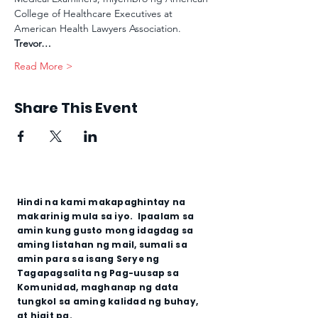
College of Healthcare Executives at 
American Health Lawyers Association.
Trevor…
Read More >
Share This Event
Hindi na kami makapaghintay na
makarinig mula sa iyo. Ipaalam sa
amin kung gusto mong idagdag sa
aming listahan ng mail, sumali sa
amin para sa isang Serye ng
Tagapagsalita ng Pag-uusap sa
Komunidad, maghanap ng data
tungkol sa aming kalidad ng buhay,
at higit pa.