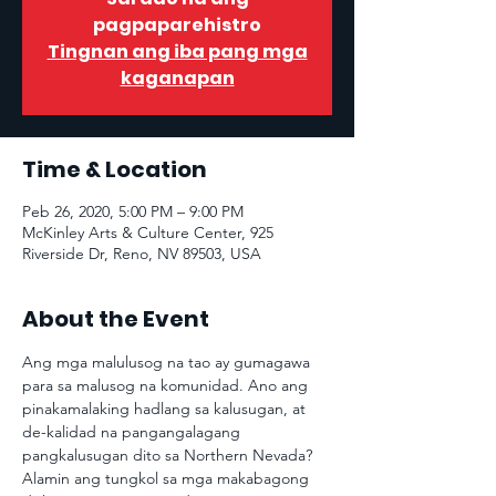
pagpaparehistro
Tingnan ang iba pang mga
kaganapan
Time & Location
Peb 26, 2020, 5:00 PM – 9:00 PM
McKinley Arts & Culture Center, 925
Riverside Dr, Reno, NV 89503, USA
About the Event
Ang mga malulusog na tao ay gumagawa 
para sa malusog na komunidad. Ano ang 
pinakamalaking hadlang sa kalusugan, at 
de-kalidad na pangangalagang 
pangkalusugan dito sa Northern Nevada? 
Alamin ang tungkol sa mga makabagong 