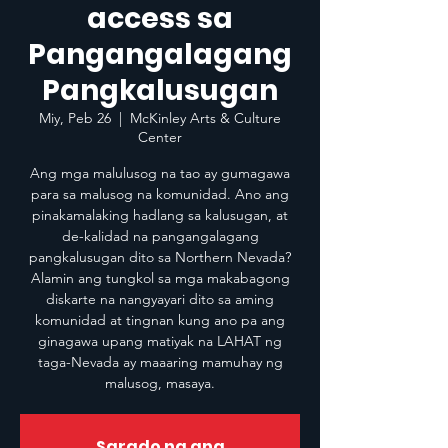
access sa
Pangangalagang
Pangkalusugan
Miy, Peb 26
  |  
McKinley Arts & Culture
Center
Ang mga malulusog na tao ay gumagawa
para sa malusog na komunidad. Ano ang
pinakamalaking hadlang sa kalusugan, at
de-kalidad na pangangalagang
pangkalusugan dito sa Northern Nevada?
Alamin ang tungkol sa mga makabagong
diskarte na nangyayari dito sa aming
komunidad at tingnan kung ano pa ang
ginagawa upang matiyak na LAHAT ng
taga-Nevada ay maaaring mamuhay ng
malusog, masaya.
Sarado na ang