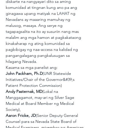
diskarte na nangyayari dito sa aming 
komunidad at tingnan kung ano pa ang 
ginagawa upang matiyak na LAHAT ng 
Nevadans ay maaaring mamuhay ng 
malusog, masaya. Ang serye ng 
tagapagsalita na ito ay susuriin nang mas 
malalim ang mga hamon at pagkakataong 
kinakaharap ng ating komunidad sa 
pagbibigay ng naa-access na kalidad ng 
pangangalagang pangkalusugan sa 
hilagang Nevada. 
Kasama sa mga panelist ang:
John Packham, Ph.D
(UNR Statewide 
Initiatives/Chair of the Governor&#39;s 
Patient Protection Commission)
Andy Pasternak, MD
(Lokal na 
Manggagamot, may-ari ng Silver Sage 
Medical at Board Member ng Medical 
Society),
Aaron Fricke, JD
(Senior Deputy General 
Counsel para sa Nevada State Board of 
Medical Examiners, miyembro ng American 