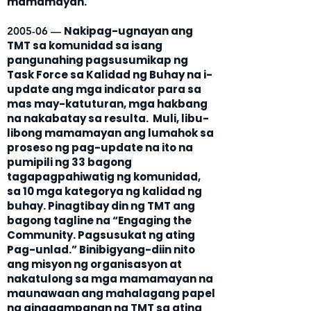
mamamayan.
Nakipag-ugnayan ang
2005-06 —
TMT sa komunidad sa isang
pangunahing pagsusumikap ng
Task Force sa Kalidad ng Buhay na i-
update ang mga indicator para sa
mas may-katuturan, mga hakbang
na nakabatay sa resulta. Muli, libu-
libong mamamayan ang lumahok sa
proseso ng pag-update na ito na
pumipili ng 33 bagong
tagapagpahiwatig ng komunidad,
sa 10 mga kategorya ng kalidad ng
buhay. Pinagtibay din ng TMT ang
bagong tagline na “Engaging the
Community. Pagsusukat ng ating
Pag-unlad.” Binibigyang-diin nito
ang misyon ng organisasyon at
nakatulong sa mga mamamayan na
maunawaan ang mahalagang papel
na ginagampanan ng TMT sa ating