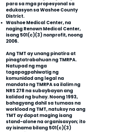
para sa mga propesyonal sa
edukasyon sa Washoe County
District.
Washoe Medical Center, na
naging Renown Medical Center,
isang 501(c)(3) nonprofit, noong
2006.
Ang TMT ay unang pinatira at
pinagtatrabahuan ng TMRPA.
Natupad ng mga
tagapagpahiwatig ng
komunidad ang legal na
mandato ng TMRPA sa ilalim ng
NRS 278 na subaybayan ang
kalidad ng buhay. Noong 1993,
bahagyang dahil sa tumaas na
workload ng TMT, natukoy na ang
TMT ay dapat maging isang
stand-alone na organisasyon; ito
ay isinama bilang 501(c)(3)