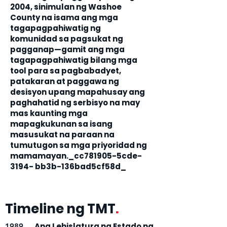
2004, sinimulan ng Washoe
County na isama ang mga
tagapagpahiwatig ng
komunidad sa pagsukat ng
pagganap—gamit ang mga
tagapagpahiwatig bilang mga
tool para sa pagbabadyet,
patakaran at paggawa ng
desisyon upang mapahusay ang
paghahatid ng serbisyo na may
mas kaunting mga
mapagkukunan sa isang
masusukat na paraan na
tumutugon sa mga priyoridad ng
mamamayan._cc781905-5cde-
3194- bb3b-136bad5cf58d_
Timeline ng TMT
.
Ang Lehislatura ng Estado ng
1989 —