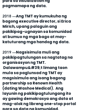
para sa visualization ng
pagmamapa ng data.
Ang TMT ay kumukuha ng
2018 —
bagong executive director, si Erica
Mirich, upang palaguin ang
pakikipag-ugnayan sa komunidad
at bumuo ng mga bago at may-
katuturang mga handog ng data.
Nagsisimula muli ang
2019 —
pakikipagtulungan sa nagtatag na
organisasyon ng TMT.
Dalawampu&#39;t limang taon
mula sa paglunsad ng TMT ay
magsisimula ang isang bagong
partnership sa Renown Health
(dating Washoe Medical). Ang
layunin ng pakikipagtulungang ito
ay gawing demokrasya ang data at
mag-alok ng libreng one-stop portal
para sa data ng komunidad.