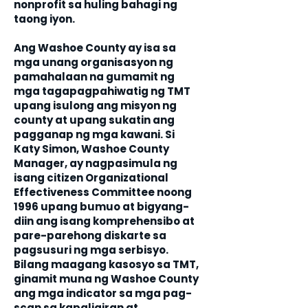
nonprofit sa huling bahagi ng
taong iyon.
Ang Washoe County ay isa sa
mga unang organisasyon ng
pamahalaan na gumamit ng
mga tagapagpahiwatig ng TMT
upang isulong ang misyon ng
county at upang sukatin ang
pagganap ng mga kawani. Si
Katy Simon, Washoe County
Manager, ay nagpasimula ng
isang citizen Organizational
Effectiveness Committee noong
1996 upang bumuo at bigyang-
diin ang isang komprehensibo at
pare-parehong diskarte sa
pagsusuri ng mga serbisyo.
Bilang maagang kasosyo sa TMT,
ginamit muna ng Washoe County
ang mga indicator sa mga pag-
scan sa kapaligiran at