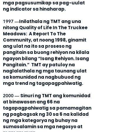
mga pagsusumikap sa pag-uulat
ng indicator sa hinaharap.
Inilathala ng TMT ang una
1997 —
nitong Quality of Life In The Truckee
Meadows: A Report To The
Community, at noong 1998, ginamit
ang ulat na ito sa proseso ng
pangitain sa buong rehiyon na kilala
ngayon bilang “Isang Rehiyon. Isang
Pangitain.” TMT ay patuloy na
naglalathala ng mga taunang ulat
sa komunidad na nagbubuod ng
mga trend ng tagapagpahiwatig.
Sinuri ng TMT ang komunidad
2000 —
at binawasan ang 66 na
tagapagpahiwatig sa pamamagitan
ng pagbagsak ng 30 sa 6 na kalidad
ng mga kategorya ng buhay na
sumasalamin sa mga negosyo at