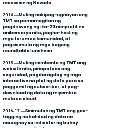
recession ng Nevada.
Muling nakipag-ugnayan ang
2014 —
TMT sa pamamagitan ng
pagdiriwang ng ika-20 nonprofit na
anibersaryo nito, pagho-host ng
mga forum sa komunidad, at
pagsisimula ng mga bagong
roundtable luncheon.
Muling inimbento ng TMT ang
2015 —
website nito, pinapataas ang
seguridad, pagdaragdag ng mga
interactive na plot ng data para sa
paggamit ng subscriber, at pag-
download ng data ng miyembro
mula sa cloud.
Sinimulan ng TMT ang geo-
2016-17 —
tagging na kalidad ng data na
nauugnay sa indicator ng buhay