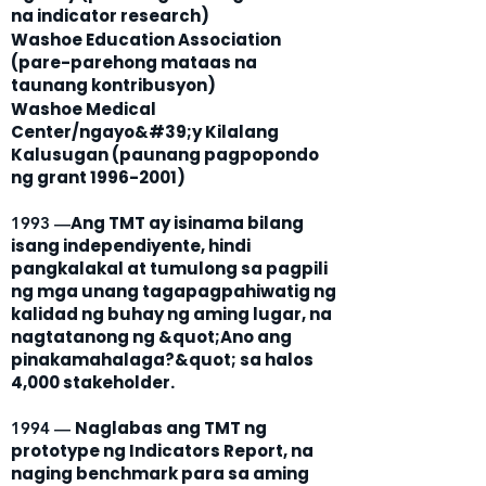
na indicator research)
Washoe Education Association
(pare-parehong mataas na
taunang kontribusyon)
Washoe Medical
Center/ngayo&#39;y Kilalang
Kalusugan (paunang pagpopondo
ng grant
1996-2001)
Ang TMT ay isinama bilang
1993 —
isang independiyente, hindi
pangkalakal at tumulong sa pagpili
ng mga unang tagapagpahiwatig ng
kalidad ng buhay ng aming lugar, na
nagtatanong ng &quot;Ano ang
pinakamahalaga?&quot; sa halos
4,000 stakeholder.
Naglabas ang TMT ng
1994 —
prototype ng Indicators Report, na
naging benchmark para sa aming