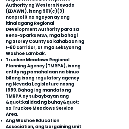
Authority ng Western Nevada
(EDAWN), isang 501(c)(3)
nonprofit na ngayon ay ang
itinalagang Regional
Development Authority para sa
Reno-Sparks MSA, mga bahagi
ng Storey County sa kahabaan ng
I-80 corridor, at mga seksyon ng
Washoe Lambak.
Truckee Meadows Regional
Planning Agency (TMRPA), isang
entity ng pamahalaan na binuo
bilang isang regulatory agency
ng Nevada Legislature noong
1989. Bahagi ng mandato ng
TMRPA ay subaybayan ang
&quot;kalidad ng buhay&quot;
sa Truckee Meadows Service
Area.
Ang Washoe Education
Association, ang bargaining unit