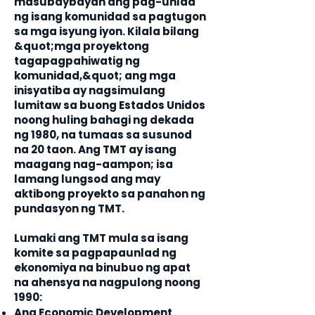
masubaybayan ang pag-unlad
ng isang komunidad sa pagtugon
sa mga isyung iyon. Kilala bilang
&quot;mga proyektong
tagapagpahiwatig ng
komunidad,&quot; ang mga
inisyatiba ay nagsimulang
lumitaw sa buong Estados Unidos
noong huling bahagi ng dekada
ng 1980, na tumaas sa susunod
na 20 taon. Ang TMT ay isang
maagang nag-aampon; isa
lamang lungsod ang may
aktibong proyekto sa panahon ng
pundasyon ng TMT.
Lumaki ang TMT mula sa isang
komite sa pagpapaunlad ng
ekonomiya na binubuo ng apat
na ahensya na nagpulong noong
1990:
Ang Economic Development