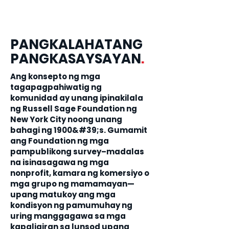
PANGKALAHATANG
PANGKASAYSAYAN
.
Ang konsepto ng mga
tagapagpahiwatig ng
komunidad ay unang ipinakilala
ng Russell Sage Foundation ng
New York City noong unang
bahagi ng 1900&#39;s. Gumamit
ang Foundation ng mga
pampublikong survey–madalas
na isinasagawa ng mga
nonprofit, kamara ng komersiyo o
mga grupo ng mamamayan—
upang matukoy ang mga
kondisyon ng pamumuhay ng
uring manggagawa sa mga
kapaligiran sa lunsod upang