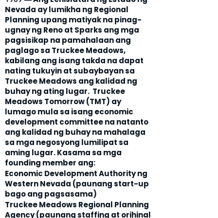
Nevada ay lumikha ng Regional
Planning upang matiyak na pinag-
ugnay ng Reno at Sparks ang mga
pagsisikap na pamahalaan ang
paglago sa Truckee Meadows,
kabilang ang isang takda na dapat
nating tukuyin at subaybayan sa
Truckee Meadows ang kalidad ng
buhay ng ating lugar. Truckee
Meadows Tomorrow (TMT) ay
lumago mula sa isang economic
development committee na natanto
ang kalidad ng buhay na mahalaga
sa mga negosyong lumilipat sa
aming lugar. Kasama sa mga
founding member ang:
Economic Development Authority ng
Western Nevada (paunang start-up
bago ang pagsasama)
Truckee Meadows Regional Planning
Agency (paunang staffing at orihinal