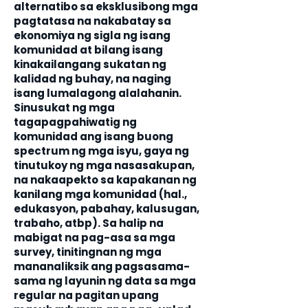
alternatibo sa eksklusibong mga
pagtatasa na nakabatay sa
ekonomiya ng sigla ng isang
komunidad at bilang isang
kinakailangang sukatan ng
kalidad ng buhay, na naging
isang lumalagong alalahanin.
Sinusukat ng mga
tagapagpahiwatig ng
komunidad ang isang buong
spectrum ng mga isyu, gaya ng
tinutukoy ng mga nasasakupan,
na nakaapekto sa kapakanan ng
kanilang mga komunidad (hal.,
edukasyon, pabahay, kalusugan,
trabaho, atbp). Sa halip na
mabigat na pag-asa sa mga
survey, tinitingnan ng mga
mananaliksik ang pagsasama-
sama ng layunin ng data sa mga
regular na pagitan upang