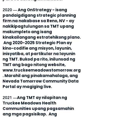
Ang OnStrategy - isang
2020 —
pandaigdigang strategic planning
firm na nakabase sa Reno, NV - ay
nakikipagtulungan sa TMT upang
makumpleto ang isang
kinakailangang estratehikong plano.
Ang
2020-2025
Strategic Plan ay
kino-codifie ang misyon, layunin,
inisyatiba, at partikular na layunin
ng TMT. Bukod pa rito, inilunsad ng
TMT ang bago nitong website,
www.truckeemeadowstomorrow.org
. Marahil ang pinakamahalaga, ang
Nevada Tomorrow Community Data
Portal ay magiging live.
Ang TMT ay nilapitan ng
2021 —
Truckee Meadows Health
Communities upang pagsamahin
ang mga pagsisikap. Ang