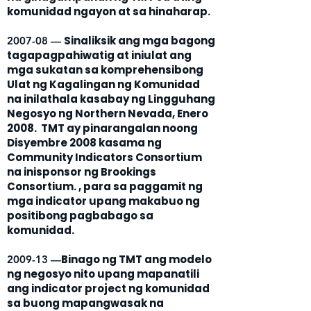
komunidad ngayon at sa hinaharap.
Sinaliksik ang mga bagong
2007-08 —
tagapagpahiwatig at iniulat ang
mga sukatan sa komprehensibong
Ulat ng Kagalingan ng Komunidad
na inilathala kasabay ng Lingguhang
Negosyo ng Northern Nevada, Enero
2008. TMT ay pinarangalan noong
Disyembre 2008 kasama ng
Community Indicators Consortium
na inisponsor ng Brookings
Consortium. , para sa paggamit ng
mga indicator upang makabuo ng
positibong pagbabago sa
komunidad.
Binago ng TMT ang modelo
2009-13 —
ng negosyo nito upang mapanatili
ang indicator project ng komunidad
sa buong mapangwasak na