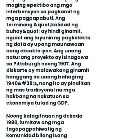
maging epektibo ang mga
interbensyon sa pagkamit ng
mga pagpapabuti. Ang
terminong &quot;kalidad ng
buhay&quot; ay hindi ginamit,
ngunit ang layunin ng pagkolekta
ng data ay upang maunawaan
nang eksakto iyon. Ang unang
naturang proyekto ay isinagawa
sa Pittsburgh noong 1907. Ang
diskarte ay malawakang ginamit
hanggang sa unang bahagi ng
1940&#39;s, nang ito ay pinalitan
ng mas tradisyonal na mga
hakbang na nakatuon sa
ekonomiya tulad ng GDP.
Noong kalagitnaan ng dekada
1980, lumitaw ang mga
tagapagpahiwatig ng
komunidad bilang isang