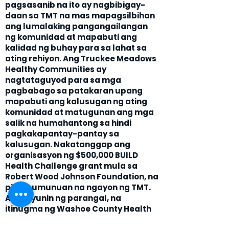
pagsasanib na ito ay nagbibigay-
daan sa TMT na mas mapagsilbihan
ang lumalaking pangangailangan
ng komunidad at mapabuti ang
kalidad ng buhay para sa lahat sa
ating rehiyon. Ang Truckee Meadows
Healthy Communities ay
nagtataguyod para sa mga
pagbabago sa patakaran upang
mapabuti ang kalusugan ng ating
komunidad at matugunan ang mga
salik na humahantong sa hindi
pagkakapantay-pantay sa
kalusugan. Nakatanggap ang
organisasyon ng $500,000 BUILD
Health Challenge grant mula sa
Robert Wood Johnson Foundation, na
pinamumunuan na ngayon ng TMT.
Ang layunin ng parangal, na
itinugma ng Washoe County Health
District, Renown Health, Hometown