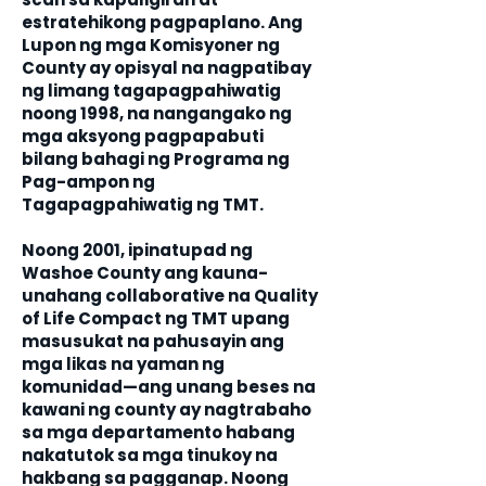
estratehikong pagpaplano. Ang
Lupon ng mga Komisyoner ng
County ay opisyal na nagpatibay
ng limang tagapagpahiwatig
noong 1998, na nangangako ng
mga aksyong pagpapabuti
bilang bahagi ng Programa ng
Pag-ampon ng
Tagapagpahiwatig ng TMT.
Noong 2001, ipinatupad ng
Washoe County ang kauna-
unahang collaborative na Quality
of Life Compact ng TMT upang
masusukat na pahusayin ang
mga likas na yaman ng
komunidad—ang unang beses na
kawani ng county ay nagtrabaho
sa mga departamento habang
nakatutok sa mga tinukoy na
hakbang sa pagganap. Noong